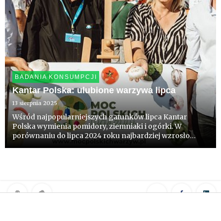
BADANIA KONSUMPCJI
Kantar Polska: ulubione warzywa lipca
13 sierpnia 2025
Wśród najpopularniejszych gatunków lipca Kantar
Polska wymienia pomidory, ziemniaki i ogórki. W
porównaniu do lipca 2024 roku najbardziej wzrosło
spożycie pieczarek, marchwi, papryki i pomidorów.
Analizując „lipiec do lipca” w skali 2 i 5 lat - od początku
realizacji mon...