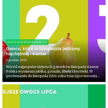
BADANIA KONSUMPCJI
Owoce, które w listopadzie jedliśmy
najchętniej - Kantar
2 grudnia 2025
Wśród najpopularniejszych gatunków listopada Kantar
Polska wymienia jabłka, gruszki, śliwki i borówki. W
porównaniu do listopada 2024 roku znacząco wzrosła
ich konsumpcja. Na uwagę zwraca jabłko - po raz
kolejny w comiesięcznym badaniu - jabłku przybyło ich
ponad milion ...