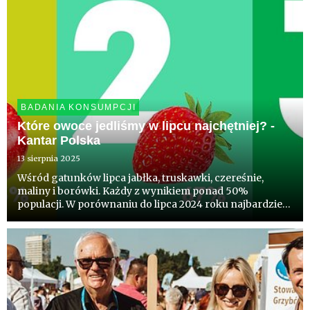
BADANIA KONSUMPCJI
Które owoce jedliśmy w lipcu najchętniej? -
Kantar Polska
13 sierpnia 2025
Wśród gatunków lipca jabłka, truskawki, czereśnie,
maliny i borówki. Każdy z wynikiem ponad 50%
populacji. W porównaniu do lipca 2024 roku najbardziej
wzrosła liczba konsumentów truskawek, czereśni i
agrestu. W okresie 2022-2025 liderem wzrostu jagoda
kamczacka a w okres...