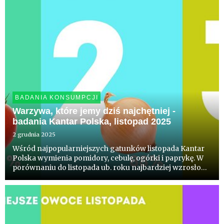
BADANIA KONSUMPCJI
Warzywa, które jemy dziś najchętniej -
badania Kantar Polska, listopad 2025
2 grudnia 2025
Wśród najpopularniejszych gatunków listopada Kantar
Polska wymienia pomidory, cebulę, ogórki i paprykę. W
porównaniu do listopada ub. roku najbardziej wzrosło
spożycie pomidora i pieczarek. W liczbach
bezwzględnych zyskały one ponad 1 mln konsumentów.
W perspektywie 5 la...