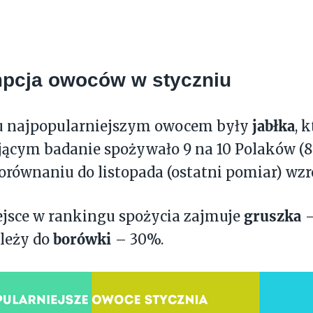
pcja owoców w styczniu
jabłka
u najpopularniejszym owocem były
, 
ącym badanie spożywało 9 na 10 Polaków (8
orównaniu do listopada (ostatni pomiar) wzros
gruszka
ejsce w rankingu spożycia zajmuje
–
borówki
ależy do
– 30%.