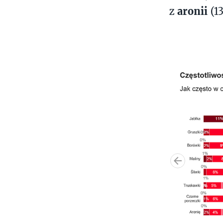
aronii
z
(1