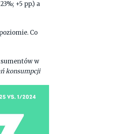
3%; +5 pp.) a
poziomie. Co
onsumentów w
dań konsumpcji