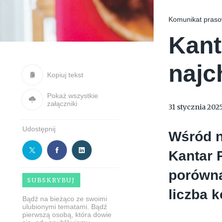
Komunikat praso
Kant
najc
Kopiuj tekst
Pokaż wszystkie
załączniki
31 stycznia 202
Udostępnij
Wśród n
Kantar 
porówna
SUBSKRYBUJ
liczba 
Bądź na bieżąco ze swoimi
ulubionymi tematami. Bądź
pierwszą osobą, która dowie