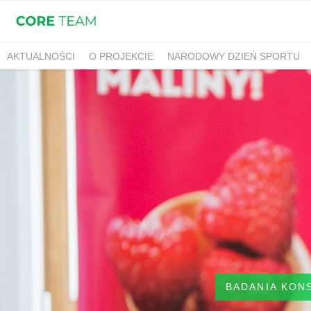
AKTUALNOŚCI
O PROJEKCIE
NARODOWY DZIEŃ SPORTU
BADANIA KON