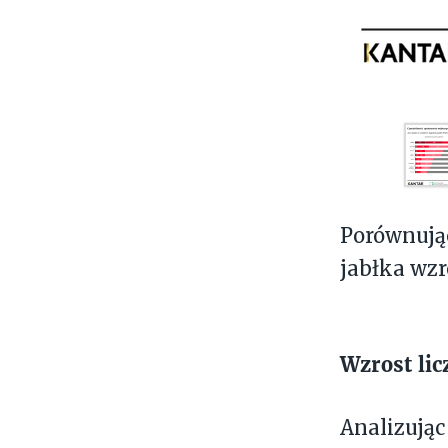
Porównując
jabłka wzro
Wzrost li
Analizując