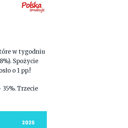
które w tygodniu
8%). Spożycie
ło o 1 pp.!
 35%. Trzecie