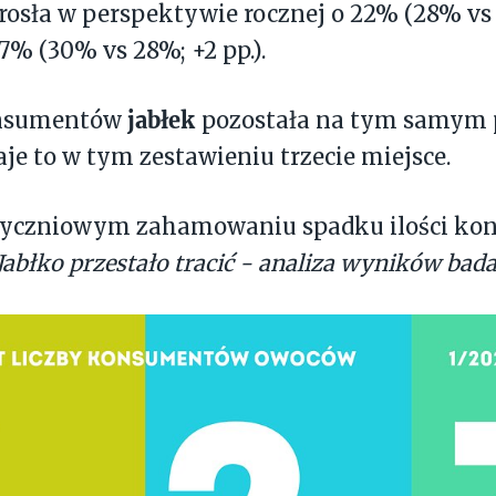
rosła w perspektywie rocznej o 22% (28% vs 2
 7% (30% vs 28%; +2 pp.).
jabłek
onsumentów
pozostała na tym samym 
aje to w tym zestawieniu trzecie miejsce.
styczniowym zahamowaniu spadku ilości k
Jabłko przestało tracić - analiza wyników ba