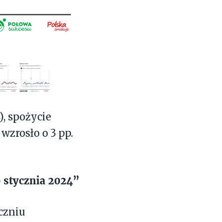
, spożycie
i
wzrosło o 3 pp.
 stycznia 2024”
czniu