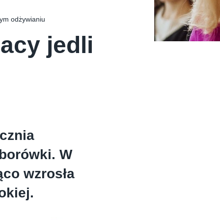
nym odżywianiu
acy jedli
cznia
 borówki. W
ąco wzrosła
kiej.