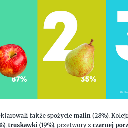
malin
klarowali także spożycie
(28%). Kolej
truskawki
czarnej por
%),
(19%), przetwory z