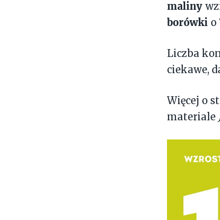
maliny
wz
borówki
o
Liczba k
ciekawe, d
Więcej o 
materiale