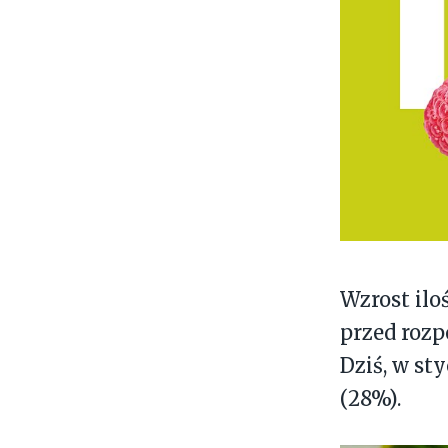
Wzrost ilo
przed roz
Dziś, w st
(28%).