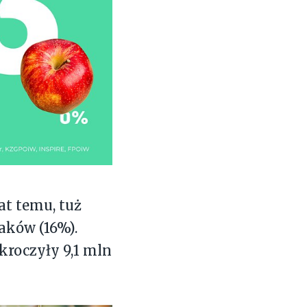
at temu, tuż
laków (16%).
kroczyły 9,1 mln