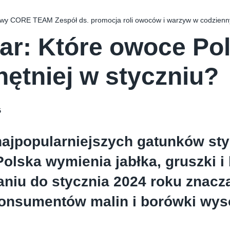
wy CORE TEAM Zespół ds. promocja roli owoców i warzyw w codzien
ar: Które owoce Pol
hętniej w styczniu?
5
ajpopularniejszych gatunków sty
Polska wymienia jabłka, gruszki i
niu do stycznia 2024 roku znacz
konsumentów malin i borówki wyso