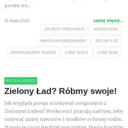
prostu ws...
16 maja 2022
czytaj więcej...
DR JERZY PRÓCHNICKI
AGROEKOTON
MIROSŁAW KORZENIOWSKI
ZIELONY ŁAD
ZRÓWNOWAŻONY ROZWÓJ
CORE TEAM 1
CORE TEAM
AKTUALNOŚCI
Zielony Ład? Róbmy swoje!
Jak wygląda presja oczekiwań związanych z
Zielonym Ładem? Producenci pracują nad tym, żeby
zużywać mniej nawozów i środków ochrony roślin.
Stosują je coraz bardziej precyzyjne. Presja kosztów