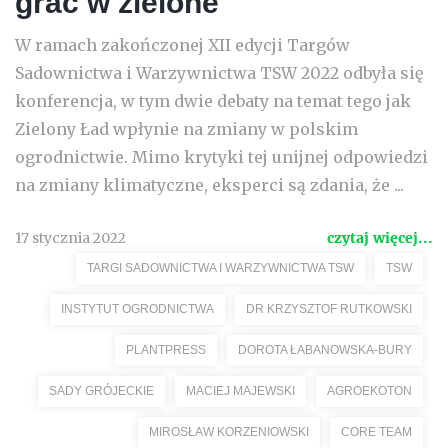
grać w zielone
W ramach zakończonej XII edycji Targów
Sadownictwa i Warzywnictwa TSW 2022 odbyła się
konferencja, w tym dwie debaty na temat tego jak
Zielony Ład wpłynie na zmiany w polskim
ogrodnictwie. Mimo krytyki tej unijnej odpowiedzi
na zmiany klimatyczne, eksperci są zdania, że ...
17 stycznia 2022
czytaj więcej...
TARGI SADOWNICTWA I WARZYWNICTWA TSW
TSW
INSTYTUT OGRODNICTWA
DR KRZYSZTOF RUTKOWSKI
PLANTPRESS
DOROTA ŁABANOWSKA-BURY
SADY GRÓJECKIE
MACIEJ MAJEWSKI
AGROEKOTON
MIROSŁAW KORZENIOWSKI
CORE TEAM