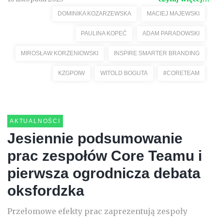
DOMINIKA KOZARZEWSKA
MACIEJ MAJEWSKI
PAULINA KOPEĆ
ADAM PARADOWSKI
MIROSŁAW KORZENIOWSKI
INSPIRE SMARTER BRANDING
KZGPOIW
WITOLD BOGUTA
#CORETEAM
AKTUALNOŚCI
Jesiennie podsumowanie
prac zespołów Core Teamu i
pierwsza ogrodnicza debata
oksfordzka
Przełomowe efekty prac zaprezentują zespoły