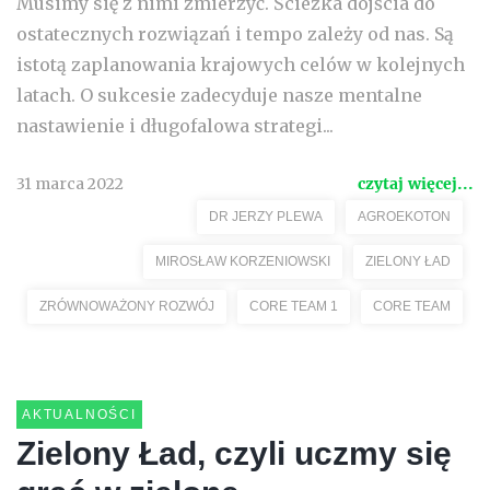
Musimy się z nimi zmierzyć. Ścieżka dojścia do
ostatecznych rozwiązań i tempo zależy od nas. Są
istotą zaplanowania krajowych celów w kolejnych
latach. O sukcesie zadecyduje nasze mentalne
nastawienie i długofalowa strategi...
31 marca 2022
czytaj więcej...
DR JERZY PLEWA
AGROEKOTON
MIROSŁAW KORZENIOWSKI
ZIELONY ŁAD
ZRÓWNOWAŻONY ROZWÓJ
CORE TEAM 1
CORE TEAM
AKTUALNOŚCI
Zielony Ład, czyli uczmy się