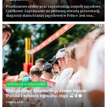
Przełomowe efekty prac zaprezentują zespoły jagodowe
i jabłkowe. Zapraszamy na pierwszą otwartą prezentację
diagnozy stanu branży jagodowej w Polsce. Jest ona
pierwszym etapem prac nad strategią rozwoju branży.
Współpraca sadowników przy szacowaniu wielkości
zbiorów jabł...
SPOTKANIA PRASOWE
Prosportowe śniadanie prasowe Kantar
Polska i sektora ogrodniczego 🍒🫑🫐
15 lipca 2024