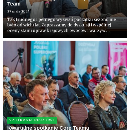
Team
29 maja 2024
Tak trudnego i pełnego wyzwań początku sezonu nie
było od wielu lat. Zapraszamy do dyskusji i wspólnej
oceny stanu upraw krajowych owoców i warzyw.
Zaczniemy od branży sadowniczej, potem jagodowa i
warzywna. Chcemy ocenić sytuację i wspólnie
zastanowić się nad rekomendac...
SPOTKANIA PRASOWE
Kwartalne spotkanie Core Teamu