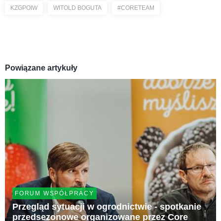
KZGPOIW
WITOLD BOGUTA
#CORETEAM
Powiązane artykuły
FORUM WSPÓŁPRACY
Przegląd sytuacji w ogrodnictwie - spotkanie
przedsezonowe organizowane przez Core