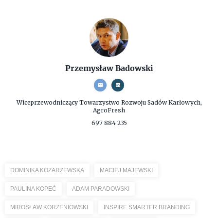
Przemysław Badowski
Wiceprzewodniczący
Towarzystwo Rozwoju Sadów Karłowych,
AgroFresh
697 884 235
DOMINIKA KOZARZEWSKA
MACIEJ MAJEWSKI
PAULINA KOPEĆ
ADAM PARADOWSKI
MIROSŁAW KORZENIOWSKI
INSPIRE SMARTER BRANDING