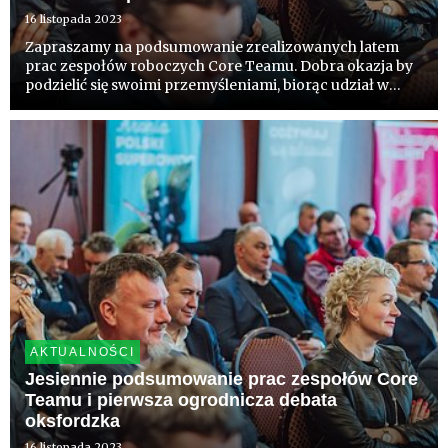
16 listopada 2023
Zapraszamy na podsumowanie zrealizowanych latem
prac zespołów roboczych Core Teamu. Dobra okazja by
podzielić się swoimi przemyśleniami, biorąc udział w
dyskusjach, i aby uaktualnić wiedzę w strategicznych
obszarach. Poznamy pierwsze dane i wnioski z badań
struktury odmi...
AKTUALNOŚCI
Jesiennie podsumowanie prac zespołów Core
Teamu i pierwsza ogrodnicza debata
oksfordzka
16 listopada 2023