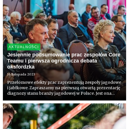
AKTUALNOŚCI
Jesiennie podsumowanie prac zespołów Core
Teamu i pierwsza ogrodnicza debata
oksfordzka
16 listopada 2023
Przełomowe efekty prac zaprezentują zespoły jagodowe
i jabłkowe. Zapraszamy na pierwszą otwartą prezentację
diagnozy stanu branży jagodowej w Polsce. Jest ona
pierwszym etapem prac nad strategią rozwoju branży.
Współpraca sadowników przy szacowaniu wielkości
zbiorów jabł...