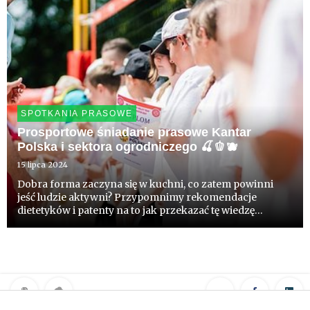
SPOTKANIA PRASOWE
Prosportowe śniadanie prasowe Kantar
Polska i sektora ogrodniczego 🍒🫑🫐
15 lipca 2024
Dobra forma zaczyna się w kuchni, co zatem powinni
jeść ludzie aktywni? Przypomnimy rekomendacje
dietetyków i patenty na to jak przekazać tę wiedzę
dzieciom rozpoczynającym przygodę ze sportem. Kantar
Polska pokaże gatunki owoców i warzyw, które Polacy
postrzegają jako w...