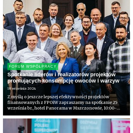
FORUM WSPÓŁPRACY
Spotkanie liderów i realizatorów projektów
promujących konsumpcję owoców i warzyw
18 września 2024
Z myślą o jeszcze lepszej efektywności projektów
finansowanych z FPOiW zapraszamy na spotkanie 25
września br., hotel Panorama w Mszczonowie, 10:00-
16:00. Będzie to spotkanie wszystkich największych
kampanii, realizujących je organizacji, organizacji
partnerskich, agencj...