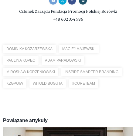
Członek Zarządu
Fundacja Promocji Polskiej Borówki
+48 602 354 586
DOMINIKA KOZARZEWSKA
MACIEJ MAJEWSKI
PAULINA KOPEĆ
ADAM PARADOWSKI
MIROSŁAW KORZENIOWSKI
INSPIRE SMARTER BRANDING
KZGPOIW
WITOLD BOGUTA
#CORETEAM
Powiązane artykuły