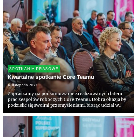
SPOTKANIA PRASOWE
Kwartalne spotkanie Core Teamu
16 listopada 2023
Zapraszamy na podsumowanie zrealizowanych latem
prac zespołów roboczych Core Teamu. Dobra okazja by
podzielić się swoimi przemyśleniami, biorąc udział w
dyskusjach, i aby uaktualnić wiedzę w strategicznych
obszarach. Poznamy pierwsze dane i wnioski z badań
struktury odmi...