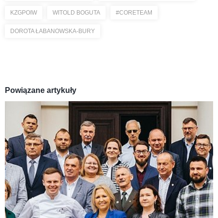
KZGPOIW
WITOLD BOGUTA
#CORETEAM
DOROTA ŁABANOWSKA-BURY
Powiązane artykuły