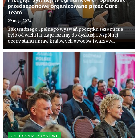
przedsezonowe organizowane przez Core
Team
29 maja 2024
Tak trudnego i pełnego wyzwań początku sezonu nie
było od wielu lat. Zapraszamy do dyskusji i wspólnej
oceny stanu upraw krajowych owoców i warzyw.
Zaczniemy od branży sadowniczej, potem jagodowa i
warzywna. Chcemy ocenić sytuację i wspólnie
zastanowić się nad rekomendac...
SPOTKANIA PRASOWE