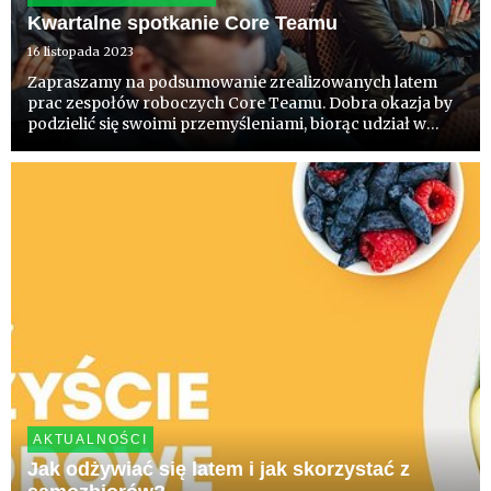
Kwartalne spotkanie Core Teamu
16 listopada 2023
Zapraszamy na podsumowanie zrealizowanych latem
prac zespołów roboczych Core Teamu. Dobra okazja by
podzielić się swoimi przemyśleniami, biorąc udział w
dyskusjach, i aby uaktualnić wiedzę w strategicznych
obszarach. Poznamy pierwsze dane i wnioski z badań
struktury odmi...
AKTUALNOŚCI
Jak odżywiać się latem i jak skorzystać z