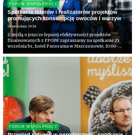
FORUM WSPÓŁPRACY
Spotkanie liderów i realizatorów projektów
promujących konsumpcję owoców i warzyw
18 września 2024
Z myślą o jeszcze lepszej efektywności projektów
finansowanych z FPOiW zapraszamy na spotkanie 25
września br., hotel Panorama w Mszczonowie, 10:00-
16:00. Będzie to spotkanie wszystkich największych
kampanii, realizujących je organizacji, organizacji
partnerskich, agencj...
FORUM WSPÓŁPRACY
Przegląd sytuacji w ogrodnictwie - spotkanie