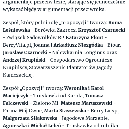
argumentuje przeciw tezie, starając się jednocześnie
wykazać błędy w argumentacji przeciwnika.
Roma
Zespół, który pełni rolę „propozycji” tworzą:
Leśniewska
Krzysztof Czarnecki
- Borówka Zakrocz,
Katarzyna Flont
- Związek Sadowników RP,
-
Joanna i Arkadiusz Niezgódka
BerryVita.pl,
- Bioar,
Jaroslaw Czarnecki
- Nalewkarnia Longinus oraz
Andrzej Krupiński
- Gospodarstwo Ogrodnicze
Krupińscy, Stowarzyszenie Plantatorów Jagody
Kamczackiej.
Weronika i Karol
Zespół „Opozycji” tworzą:
Maciejczyk
Tomasz
- Truskawki od Karola,
Falczewski
Mateusz Maruszewski
- Zielono Mi,
-
Marta Staszewska
Farma Mój Owoc,
- Berry Lu sp.,
Małgorzata
Siłakowska
- Jagodowe Marzenie,
Agnieszka i Michał Leleń
- Truskawka od rolnika.