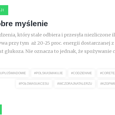
JI
obre myślenie
nia, który stale odbiera i przesyła niezliczone il
wa przy tym aż 20-25 proc. energii dostarczanej 
glukoza. Nie oznacza to jednak, że spożywanie cuk
KUPUJŚWIADOMIE
#POLSKASMAKUJE
#CODZIENNIE
#CORET
#POŁOWASUKCESU
#WCZORAJNATALERZU
#KZGPWI