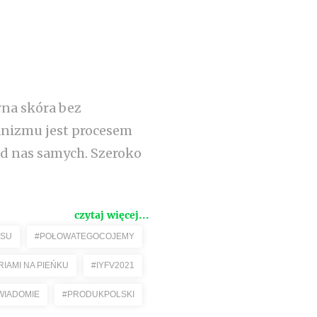
rna skóra bez
ganizmu jest procesem
od nas samych. Szeroko
czytaj więcej...
ESU
#POŁOWATEGOCOJEMY
RIAMI NA PIEŃKU
#IYFV2021
WIADOMIE
#PRODUKPOLSKI