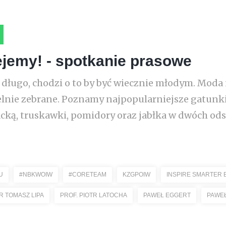
ejemy! - spotkanie prasowe
ć długo, chodzi o to by być wiecznie młodym. Moda 
lnie zebrane. Poznamy najpopularniejsze gatunki
cką, truskawki, pomidory oraz jabłka w dwóch od
U
#NBKWOIW
#CORETEAM
KZGPOIW
INSPIRE SMARTER 
R TOMASZ LIPA
PROF. PIOTR LATOCHA
PAWEŁ EGGERT
PAWEŁ