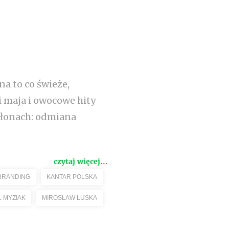
na to co świeże,
 maja i owocowe hity
słonach: odmiana
czytaj więcej...
BRANDING
KANTAR POLSKA
 MYZIAK
MIROSŁAW ŁUSKA