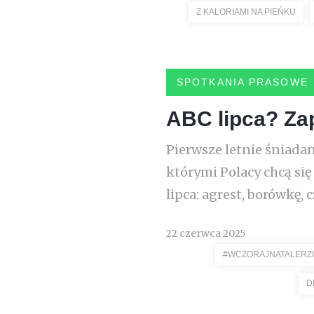
Z KALORIAMI NA PIEŃKU
SPOTKANIA PRASOWE
ABC lipca? Zap
Pierwsze letnie śniad
którymi Polacy chcą si
lipca: agrest, borówkę,
22 czerwca 2025
#WCZORAJNATALERZ
D