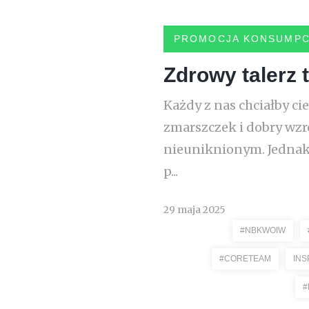
PROMOCJA KONSUMPC
Zdrowy talerz 
Każdy z nas chciałby c
zmarszczek i dobry wzr
nieuniknionym. Jednak 
p...
29 maja 2025
#NBKWOIW
#CORETEAM
INS
#