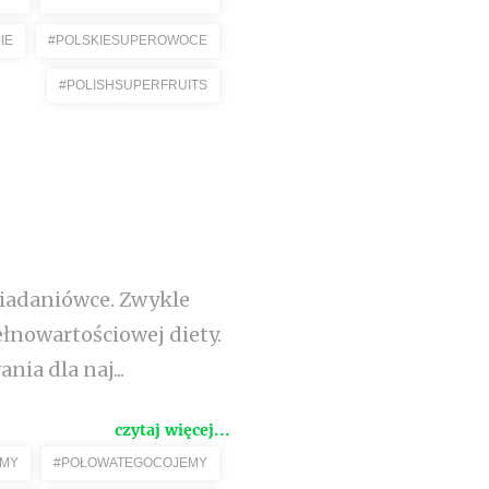
IE
#POLSKIESUPEROWOCE
#POLISHSUPERFRUITS
śniadaniówce. Zwykle
łnowartościowej diety.
ia dla naj...
czytaj więcej...
EMY
#POŁOWATEGOCOJEMY