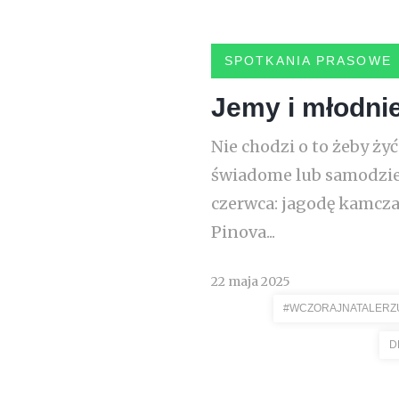
SPOTKANIA PRASOWE
Jemy i młodni
Nie chodzi o to żeby ży
świadome lub samodzie
czerwca: jagodę kamcza
Pinova...
22 maja 2025
#WCZORAJNATALERZ
D