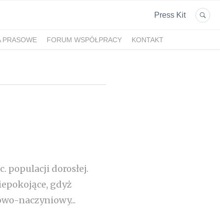
Press Kit
A PRASOWE
FORUM WSPÓŁPRACY
KONTAKT
. populacji dorosłej.
niepokojące, gdyż
owo-naczyniowy...