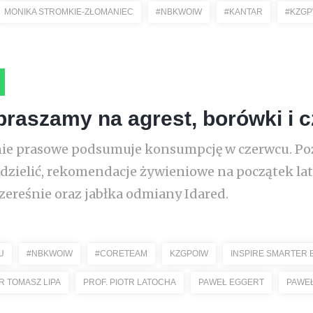
MONIKA STROMKIE-ZŁOMANIEC
#NBKWOIW
#KANTAR
#KZGP
raszamy na agrest, borówki i c
anie prasowe podsumuje konsumpcję w czerwcu. P
ę dzielić, rekomendacje żywieniowe na początek la
 czereśnie oraz jabłka odmiany Idared.
U
#NBKWOIW
#CORETEAM
KZGPOIW
INSPIRE SMARTER 
R TOMASZ LIPA
PROF. PIOTR LATOCHA
PAWEŁ EGGERT
PAWEŁ