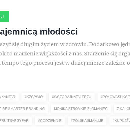
JI
tajemnicą młodości
ieszyć się długim życiem w zdrowiu. Dodatkowo jęd
ok to marzenie większości z nas. Starzenie się or
tempo tego procesu jest w dużej mierze zależne 
#KANTAR
#KZGPWIO
#WCZORAJNATALERZU
#POŁOWASUKC
PIRE SMARTER BRANDING
MONIKA STROMKIE-ZŁOMANIEC
Z KALO
FRUITSVEGYEAR
#CODZIENNIE
#POLSKASMAKUJE
#KUPUJŚ