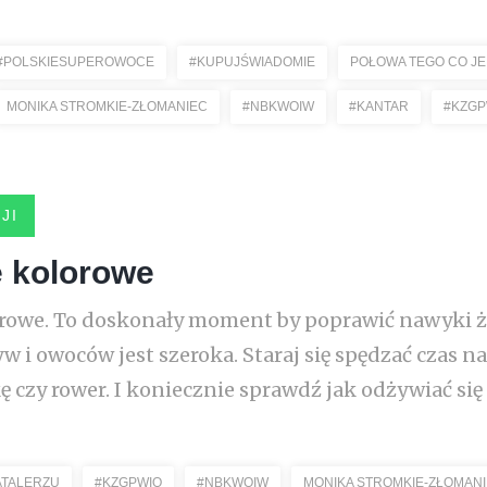
#POLSKIESUPEROWOCE
#KUPUJŚWIADOMIE
POŁOWA TEGO CO J
MONIKA STROMKIE-ZŁOMANIEC
#NBKWOIW
#KANTAR
#KZGP
JI
e kolorowe
lorowe. To doskonały moment by poprawić nawyki ż
 i owoców jest szeroka. Staraj się spędzać czas n
ę czy rower. I koniecznie sprawdź jak odżywiać się
TALERZU
#KZGPWIO
#NBKWOIW
MONIKA STROMKIE-ZŁOMAN