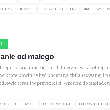
OCOJEMY
#KANTAR
POŁOWA TEGO CO JEMY
#KUPUJŚWIADOM
JI
anie od małego
d tego co znajduje się na ich talerzu i w szkolnej 
w, które powinny być podstawą zbilansowanej i pe
drowie teraz i w przyszłości. Wzorem do naśladowan
#POLSKIESUPEROWOCE
#KUPUJŚWIADOMIE
POŁOWA TEGO CO J