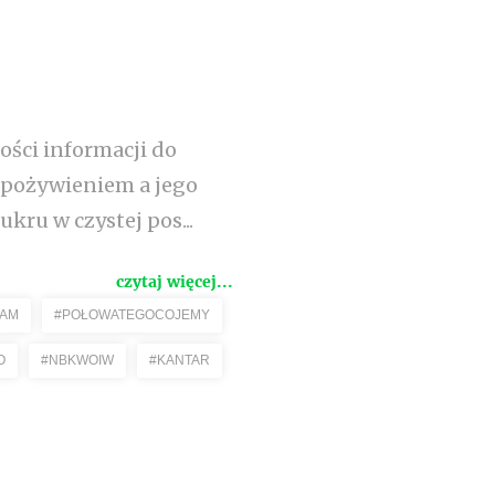
ości informacji do
z pożywieniem a jego
ru w czystej pos...
czytaj więcej...
EAM
#POŁOWATEGOCOJEMY
O
#NBKWOIW
#KANTAR