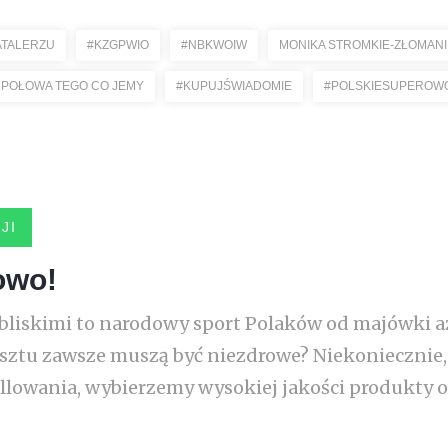
TALERZU
#KZGPWIO
#NBKWOIW
MONIKA STROMKIE-ZŁOMAN
POŁOWA TEGO CO JEMY
#KUPUJŚWIADOMIE
#POLSKIESUPEROW
JI
owo!
 bliskimi to narodowy sport Polaków od majówki aż
usztu zawsze muszą być niezdrowe? Niekoniecznie, 
illowania, wybierzemy wysokiej jakości produkty