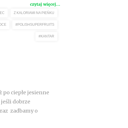
czytaj więcej...
IEC
Z KALORIAMI NA PIEŃKU
OCE
#POLISHSUPERFRUITS
#KANTAR
 po ciepłe jesienne
jeśli dobrze
 oraz zadbamy o