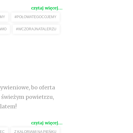
czytaj więcej...
EMY
#POŁOWATEGOCOJEMY
WIO
#WCZORAJNATALERZU
ywieniowe, bo oferta
a świeżym powietrzu,
 latem!
czytaj więcej...
IEC
Z KALORIAMI NA PIEŃKU