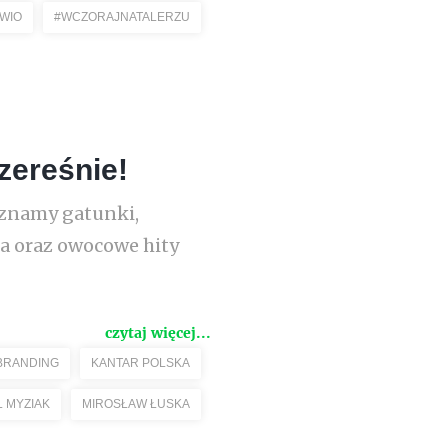
WIO
#WCZORAJNATALERZU
zereśnie!
oznamy gatunki,
ta oraz owocowe hity
czytaj więcej...
BRANDING
KANTAR POLSKA
 MYZIAK
MIROSŁAW ŁUSKA