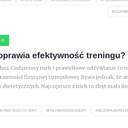
ANDING
#CORETEAM
#POŁOWATEGOCOJEMY
#POŁOWASUKC
#KZGPWI
JI
poprawia efektywność treningu?
chni. Codzienny ruch i prawidłowe odżywianie to n
rawności fizycznej i umysłowej. Bywa jednak, że 
 dietetycznych. Najczęstsze z nich to zbyt mała ilo
OŁOWA TEGO CO JEMY
#POŁOWATEGOCOJEMY
#WCZORAJNATALE