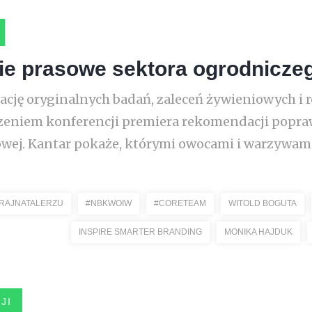
nie prasowe sektora ogrodnicze
cję oryginalnych badań, zaleceń żywieniowych i 
zeniem konferencji premiera rekomendacji popra
owej. Kantar pokaże, którymi owocami i warzywami P
RAJNATALERZU
#NBKWOIW
#CORETEAM
WITOLD BOGUTA
INSPIRE SMARTER BRANDING
MONIKA HAJDUK
JI