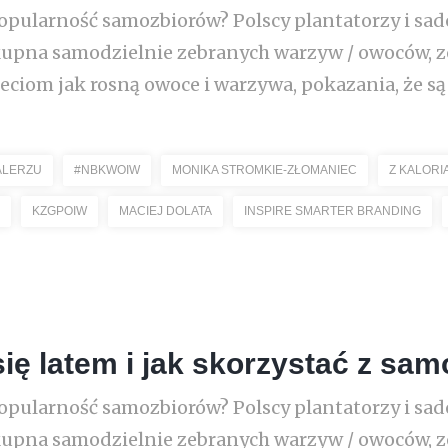
popularność samozbiorów? Polscy plantatorzy i sad
upna samodzielnie zebranych warzyw / owoców, z
ciom jak rosną owoce i warzywa, pokazania, że są z 
ALERZU
#NBKWOIW
MONIKA STROMKIE-ZŁOMANIEC
Z KALORI
KZGPOIW
MACIEJ DOLATA
INSPIRE SMARTER BRANDING
ię latem i jak skorzystać z sa
popularność samozbiorów? Polscy plantatorzy i sad
upna samodzielnie zebranych warzyw / owoców, z