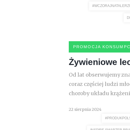
#WCZORAJNATALERZ
D
PROMOCJA KONSUMPC
Żywieniowe lec
Od lat obserwujemy zna
coraz częściej ludzi m
choroby układu krążenia
22 sierpnia 2024
#PRODUKPOL