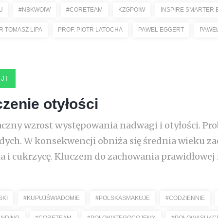
U
#NBKWOIW
#CORETEAM
KZGPOIW
INSPIRE SMARTER 
R TOMASZ LIPA
PROF. PIOTR LATOCHA
PAWEŁ EGGERT
PAWEŁ
JI
zenie otyłości
czny wzrost występowania nadwagi i otyłości. Pr
łodych. W konsekwencji obniża się średnia wieku z
 i cukrzycę. Kluczem do zachowania prawidłowej ma
SKI
#KUPUJŚWIADOMIE
#POLSKASMAKUJE
#CODZIENNIE