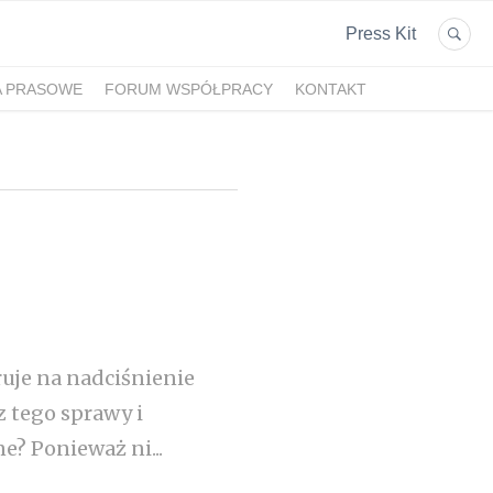
Press Kit
A PRASOWE
FORUM WSPÓŁPRACY
KONTAKT
ruje na nadciśnienie
z tego sprawy i
e? Ponieważ ni...