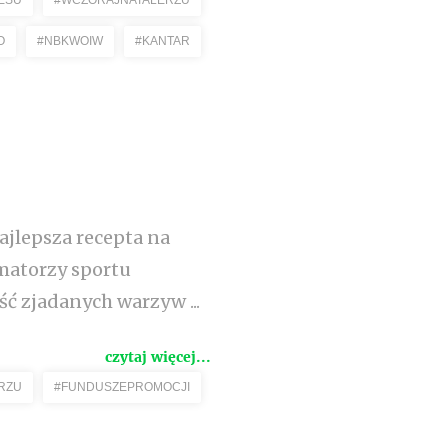
ESU
#WCZORAJNATALERZU
O
#NBKWOIW
#KANTAR
ajlepsza recepta na
amatorzy sportu
ść zjadanych warzyw ...
czytaj więcej...
RZU
#FUNDUSZEPROMOCJI