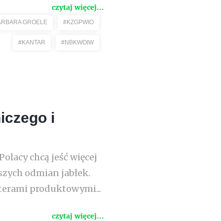
czytaj więcej...
ARBARA GROELE
#KZGPWIO
#KANTAR
#NBKWOIW
iczego i
olacy chcą jeść więcej
szych odmian jabłek.
terami produktowymi...
czytaj więcej...