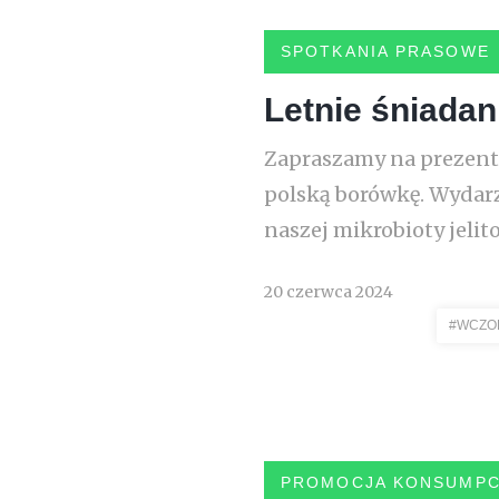
SPOTKANIA PRASOWE
Letnie śniada
Zapraszamy na prezenta
polską borówkę. Wydar
naszej mikrobioty jelit
20 czerwca 2024
#WCZO
PROMOCJA KONSUMPC