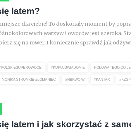
się latem?
cenniejsze dla ciebie! To doskonały moment by pop
óżnokolorowych warzyw i owoców jest szeroka. Star
erz się na rower. I koniecznie sprawdź jak odżywi
#POLSKIESUPEROWOCE
#KUPUJŚWIADOMIE
POŁOWA TEGO CO J
MONIKA STROMKIE-ZŁOMANIEC
#NBKWOIW
#KANTAR
#KZGP
ię latem i jak skorzystać z sa