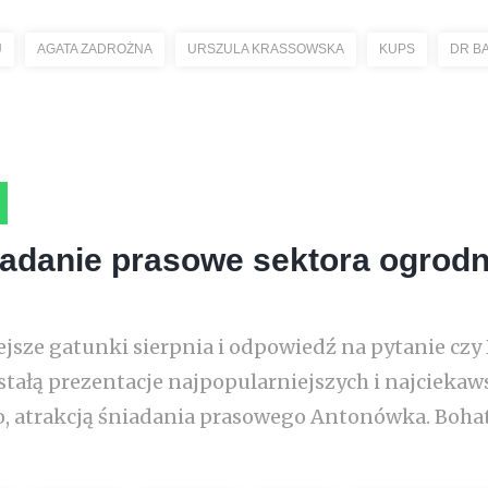
U
AGATA ZADROŻNA
URSZULA KRASSOWSKA
KUPS
DR B
iadanie prasowe sektora ogrodn
sze gatunki sierpnia i odpowiedź na pytanie czy P
tałą prezentacje najpopularniejszych i najciekaw
, atrakcją śniadania prasowego Antonówka. Boha