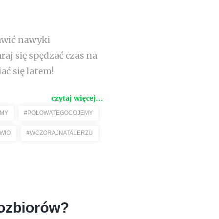
rawić nawyki
aj się spędzać czas na
ać się latem!
czytaj więcej...
EMY
#POŁOWATEGOCOJEMY
WIO
#WCZORAJNATALERZU
mozbiorów?