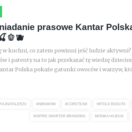
niadanie prasowe Kantar Polska
🍒🫑🫐
ę w kuchni, co zatem powinni jeść ludzie aktywn
w i patenty na to jak przekazać tę wiedzę dziec
antar Polska pokaże gatunki owoców i warzyw, któ
RAJNATALERZU
#NBKWOIW
#CORETEAM
WITOLD BOGUTA
INSPIRE SMARTER BRANDING
MONIKA HAJDUK