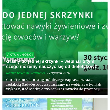
AKTUALNOŚCI
Gramy do jednej skrzynki – webinar o tym
czego możemy nauczyć się od dietetyków?
Monika Stromkie-Złomaniec
25 stycznia 2024
Core Team sektora ogrodniczego zaprasza wraz z
redakcją SadyOgrody zapraszamy na webinar o tym jak
wykorzystać wiedzę o żywieniu człowieka do promocji
spożycia owoców i warzyw? Jak opowiadać o roli
owoców i warzyw w codziennym odżywianiu? Jak
współpracować z dietetykami ...