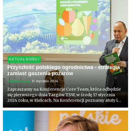
AKTUALNOŚCI
Przyszłość polskiego ogrodnictwa - strategia
zamiast gaszenia pożarów
Witold Boguta
11 stycznia 2024
Zapraszamy na Konferencje Core Team, która odbędzie
się pierwszego dnia Targów TSW, w środę 17 stycznia
2024 roku, w Kielcach. Na Konferencji poznamy atuty i
wyzwania zrównoważonego rozwoju, który także jest
zgodny z globalnymi trendami rynkowymi. Mimo iż w
ostatnich dni...