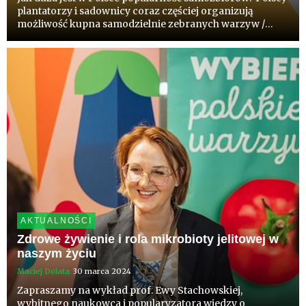
plantatorzy i sadownicy coraz częściej organizują
możliwość kupna samodzielnie zebranych warzyw /
owoców, zobaczenia pracy przy zbiorach, pokazania
dzieciom jak rosną owoce i warzywa, pokazania, że są z
pola a nie ze...
AKTUALNOŚCI
Zdrowe żywienie i rola mikrobioty jelitowej w
naszym życiu
Maciej Dolata
30 marca 2024
Zapraszamy na wykład prof. Ewy Stachowskiej,
wybitnego naukowca i popularyzatora wiedzy o