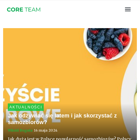
AKTUALNOŚCI
Jak odżywiać się latem i jak skorzystać z
samozbiorów?
Witold Boguta
16 maja 2024
Jak duża jest w Polsce popularność samozbiorów? Polscy