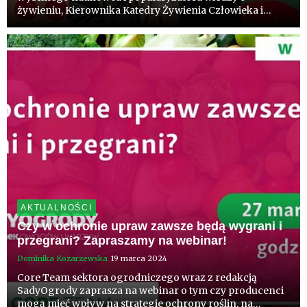
żywieniu, Kierownika Katedry Żywienia Człowieka i
Metabolomiki, Wydziału Nauk o Zdrowiu, Pomorskiego
Uniwersytetu Medycznego w Szczecinie.
AKTUALNOŚCI
Czy w ochronie upraw zawsze będą wygrani i
przegrani? Zapraszamy na webinar!
Dominika Kozarzewska
19 marca 2024
Core Team sektora ogrodniczego wraz z redakcją
SadyOgrody zaprasza na webinar o tym czy producenci
mogą mieć wpływ na strategie ochrony roślin, na