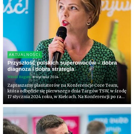
AKTUALNOŚCI
Przyszłość polskich superowoców – dobra
diagnoza i dobra strategia
Witold Boguta
8 stycznia 2024
Zapraszamy plantatorów na Konferencje Core Team,
która odbędzie się pierwszego dnia Targów TSW, w środę
17 stycznia 2024 roku, w Kielcach. Na Konferencji po raz
pierwszy publicznie zaprezentowana zostanie diagnoza
stanu branży jagodowej w Polsce. Branża chce integracji
w...