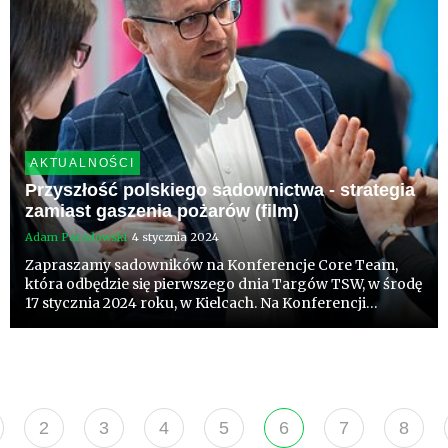
AKTUALNOŚCI
Przyszłość polskiego sadownictwa - strategia
zamiast gaszenia pożarów (film)
Adam Paradowski
4 stycznia 2024
Zapraszamy sadowników na Konferencje Core Team,
która odbędzie się pierwszego dnia Targów TSW, w środę
17 stycznia 2024 roku, w Kielcach. Na Konferencji
poznamy wyniki i wnioski z badań rynku jabłek w Polsce
2023 i możliwe scenariusze rozwoju produkcji, eksportu i
promoc...
2
3
4
5
6
7
8