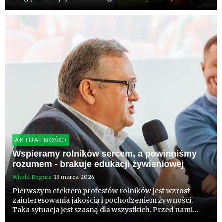
legislację w tym zakresie i decyzje Ministerstwa
Rolnictwa, Rządu, parlamentu czy Brukseli? Z kim i jak
rozmawiać na ten tem...
AKTUALNOŚCI
Wspieramy rolników sercem, a powinniśmy
rozumem - brakuje edukacji żywieniowej
Witold Boguta
13 marca 2024
Pierwszym efektem protestów rolników jest wzrost
zainteresowania jakością i pochodzeniem żywności.
Taka sytuacja jest szasną dla wszystkich. Przed nami
sezon, w którym powinniśmy pokazywać jak