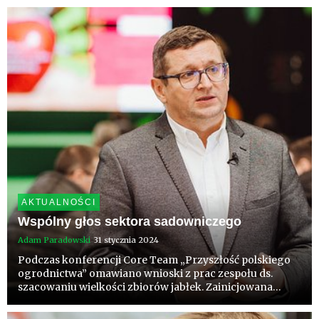
produkujemy warzywa i owoce, i dlaczego warto jeść to
co lokalne i sezonowe. O...
AKTUALNOŚCI
Wspólny głos sektora sadowniczego
Adam Paradowski
31 stycznia 2024
Podczas konferencji Core Team „Przyszłość polskiego
ogrodnictwa” omawiano wnioski z prac zespołu ds.
szacowaniu wielkości zbiorów jabłek. Zainicjowana
przez Core Team współpraca sadowników przy
szacowaniu zbiorów jest dziś szansą na historyczne