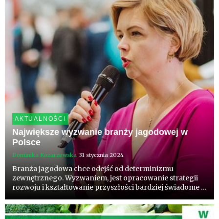
zmiany w publikowaniu pols...
AKTUALNOŚCI
Największe wyzwanie branży jagodowej w
Polsce
Dominika Kozarzewska
31 stycznia 2024
Branża jagodowa chce odejść od determinizmu
zewnętrznego. Wyzwaniem, jest opracowanie strategii
rozwoju i kształtowanie przyszłości bardziej świadome i
bardziej zyskownie dla każdego pojedynczego
producenta - strategia w miejsce gaszenia pożarów.
Różnice w podejściu duży...