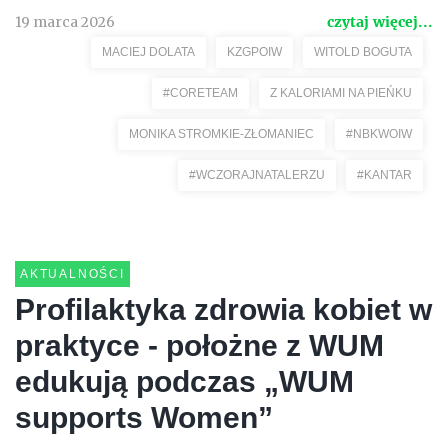
19 marca 2026
czytaj więcej...
MACIEJ DOLATA
KZGPOIW
WITOLD BOGUTA
#CORETEAM
Z KALORIAMI NA PIEŃKU
MONIKA STROMKIE-ZŁOMANIEC
#NBKWOIW
#WCZORAJNATALERZU
#KANTAR
AKTUALNOŚCI
Profilaktyka zdrowia kobiet w
praktyce - położne z WUM
edukują podczas „WUM
supports Women”