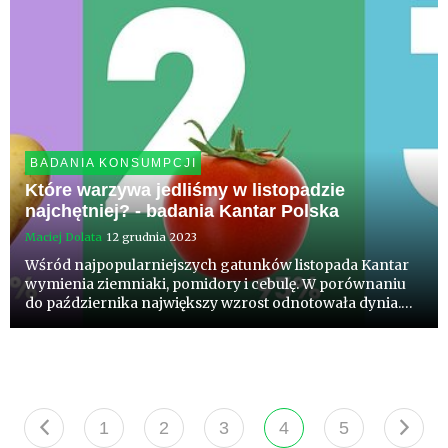
BADANIA KONSUMPCJI
Które warzywa jedliśmy w listopadzie
najchętniej? - badania Kantar Polska
Maciej Dolata
12 grudnia 2023
Wśród najpopularniejszych gatunków listopada Kantar
wymienia ziemniaki, pomidory i cebulę. W porównaniu
do października największy wzrost odnotowała dynia.
Dane dotyczące konsumpcji kilkudziesięciu gatunków
owoców i warzyw dostępne są na stronie
WczorajNaTalerzu.pl
1
2
3
4
5