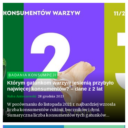
miejscach ex aequo borówki i gruszki, których zalety
przypomina dr Tomas...
BADANIA KONSUMPCJI
Którym gatunkom warzyw jesienią przybyło
najwięcej konsumentów? – dane z 2 lat
Kuba Antoszewski
28 grudnia 2023
W porównaniu do listopada 2021 r. najbardziej wzrosła
liczba konsumentów cukinii, boczników i dyni.
Sumaryczna liczba konsumentów tych gatunków
wzrosła o 5,8 mln.