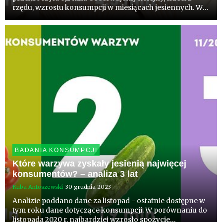
rzędu, wzrostu konsumpcji w miesiącach jesiennych. W
skali 2 lat ilość konsumentów wzrosła o blisko połowę.
BADANIA KONSUMPCJI
Które warzywa zyskały jesienią najwięcej
konsumentów? – analiza 3 lat
Kuba Antoszewski
30 grudnia 2023
Analizie poddano dane za listopad - ostatnie dostępne w
tym roku dane dotyczące konsumpcji. W porównaniu do
listopada 2020 r. najbardziej wzrosło spożycie