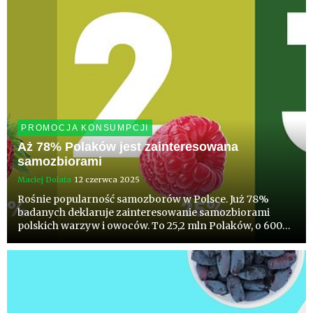
PROMOCJA KONSUMPCJI
Aż 78% Polaków jest zainteresowana
samozbiorami
Maciej Dolata
12 czerwca 2025
Rośnie popularność samozborów w Polsce. Już 78%
badanych deklaruje zainteresowanie samozbiorami
polskich warzyw i owoców. To 25,2 mln Polaków, o 600
tys. więcej niż w ur. i aż o 2,5 mln więcej niż w 2023 r.
Wśród gatunków jakie najbardziej chcielibyśmy zbierać
samemu są ...