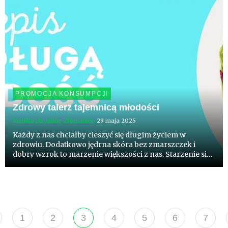
PROMOCJA KONSUMPCJI
Zdrowy talerz tajemnicą młodości
Monika Stromkie-Złomaniec
29 maja 2025
Każdy z nas chciałby cieszyć się długim życiem w
zdrowiu. Dodatkowo jędrna skóra bez zmarszczek i
dobry wzrok to marzenie większości z nas. Starzenie się
organizmu jest procesem nieuniknionym. Jednak tempo
tego procesu jest w dużej mierze zależne od nas samych.
Szeroko p...
1
2
3
4
5
6
7