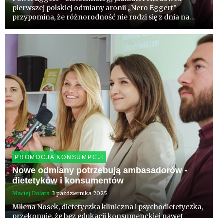
pierwszej polskiej odmiany aronii „Nero Eggert” -
przypomina, że różnorodność nie rodzi się z dnia na
dzień. Polska ma unikalne warunki, by przywrócić
bogactwo odmian i gatunków, ale potrzebna jest
cierpliwość i świadomość...
PROMOCJA KONSUMPCJI
Nowe odmiany potrzebują ambasadorów -
dietetyków i konsumentów
Maciej Dolata
3 października 2025
Milena Nosek, dietetyczka kliniczna i psychodietetyczka,
przekonuje, że bez edukacji konsumenckiej nawet