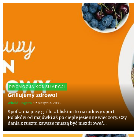
czynników zgonu z powodu chorób sercowo-
naczyniowy...
PROMOCJA KONSUMPCJI
Grillujemy zdrowo!
Witold Boguta
12 sierpnia 2025
Spotkania przy grillu z bliskimi to narodowy sport
Polaków od majówki aż po ciepłe jesienne wieczory. Czy
dania z rusztu zawsze muszą być niezdrowe?
Niekoniecznie, jeśli dobrze przygotujemy się do
grillowania, wybierzemy wysokiej jakości produkty oraz