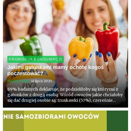
PROMOCJA KONSUMPCJI
Jakimi gatunkami mamy ochotę kogoś
poczestować?
Maciej Dolata
11 lipca 2025
89% badanych deklaruje, że podzieliłoby się którymś z
gatunków z drugą osobą. Wśród owoców jakie chciałoby
się dać drugiej osobie są: truskawki (57%), czereśnie
(40%), maliny (32%), jabłka (26%) oraz borówki (23%).
Spośród warzyw chcemy częstować pomidorem (20%) i
ogórki...