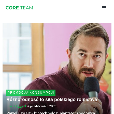
PROMOCJA KONSUMPCJI
Różnorodność to siła polskiego rolnictwa
Paweł Eggert
4 października 2025
Paweł Eggert - biotechnolog, plantator i hodowca