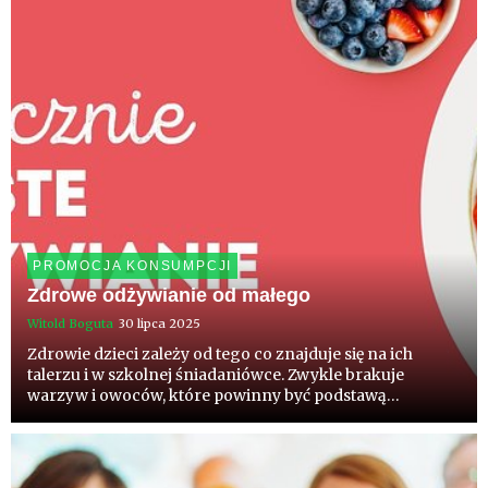
PROMOCJA KONSUMPCJI
Zdrowe odżywianie od małego
Witold Boguta
30 lipca 2025
Zdrowie dzieci zależy od tego co znajduje się na ich
talerzu i w szkolnej śniadaniówce. Zwykle brakuje
warzyw i owoców, które powinny być podstawą
zbilansowanej i pełnowartościowej diety. Tylko taka
gwarantuje zdrowie teraz i w przyszłości. Wzorem do
naśladowania dla naj...