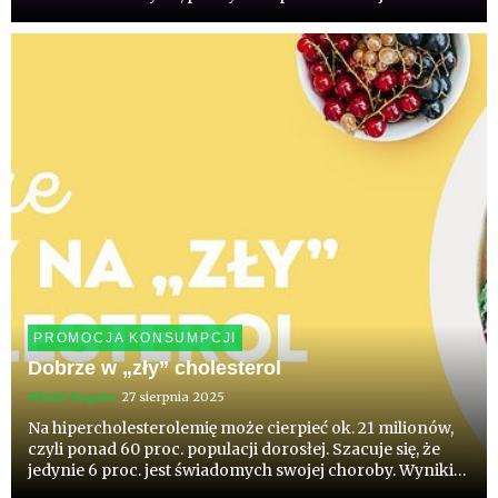
utrzymaniu prawidłowej mineralizacji bierze udział
wapń oraz szereg innych składników diety, które
zapewniają równowagę pom...
PROMOCJA KONSUMPCJI
Dobrze w „zły” cholesterol
Witold Boguta
27 sierpnia 2025
Na hipercholesterolemię może cierpieć ok. 21 milionów,
czyli ponad 60 proc. populacji dorosłej. Szacuje się, że
jedynie 6 proc. jest świadomych swojej choroby. Wyniki
są niepokojące, gdyż wysoki cholesterol jest jednym z