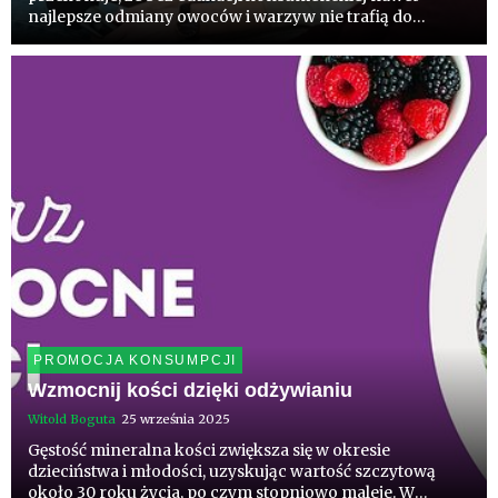
najlepsze odmiany owoców i warzyw nie trafią do
polskich domów. Jej zdaniem dietetycy muszą nie tylko
doradzać, ale też inspirować i otwierać ludzi na nowe
smaki.
PROMOCJA KONSUMPCJI
Wzmocnij kości dzięki odżywianiu
Witold Boguta
25 września 2025
Gęstość mineralna kości zwiększa się w okresie
dzieciństwa i młodości, uzyskując wartość szczytową
około 30 roku życia, po czym stopniowo maleje. W