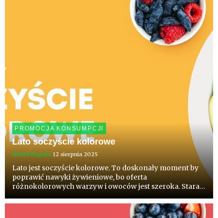
zadbamy o obecność...
PROMOCJA KONSUMPCJI
Lato soczyście kolorowe
Witold Boguta
12 sierpnia 2025
Lato jest soczyście kolorowe. To doskonały moment by
poprawić nawyki żywieniowe, bo oferta
różnokolorowych warzyw i owoców jest szeroka. Staraj
się spędzać czas na świeżym powietrzu, wybierz się na
wycieczkę czy rower. I koniecznie sprawdź jak odżywiać
się latem!