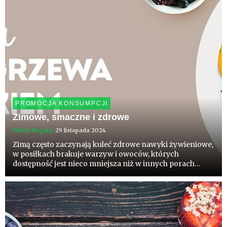
PROMOCJA KONSUMPCJI
Zimowe, smaczne i zdrowe
Witold Boguta
29 listopada 2024
Zimą często zaczynają kuleć zdrowe nawyki żywieniowe,
w posiłkach brakuje warzyw i owoców, których
dostępność jest nieco mniejsza niż w innych porach
roku. Dodatkowo brak ruchu połączony z mało
różnorodną dietą i podjadaniem sprawiają, że
zaczynamy tyć. Cały szkopuł tkwi...