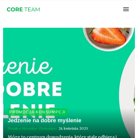
PROMOCJA KONSUMPCJI
Jedzenie na dobre myślenie
Monika Stromkie-Złomaniec
24 kwietnia 2025
Mózg to centrum dowodzenia, który stale odbiera i