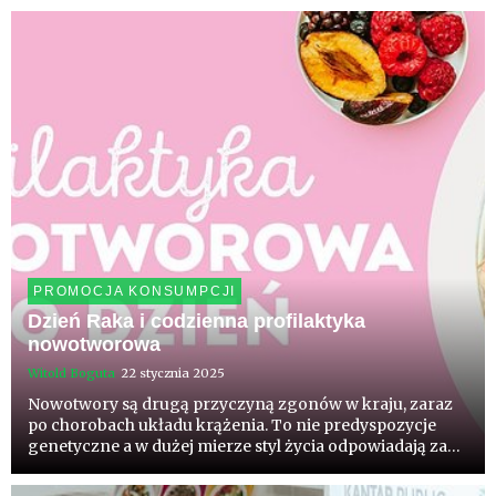
zaczynać posiłek od warzyw a kończyć owocem. Powoli...
PROMOCJA KONSUMPCJI
Dzień Raka i codzienna profilaktyka
nowotworowa
Witold Boguta
22 stycznia 2025
Nowotwory są drugą przyczyną zgonów w kraju, zaraz
po chorobach układu krążenia. To nie predyspozycje
genetyczne a w dużej mierze styl życia odpowiadają za
pojawienie się raka. Niewłaściwa dieta w połączeniu z
brakiem ruchu prowadzą do nadmiernego gromadzenia