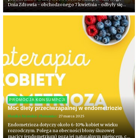
Dnia Zdrowia - obchodzonego 7 kwietnia - odbyły się
warsztaty z tej interdyscyplinarnej dziedziny, łączącej
naukę o żywieniu, medycynę, farmakologię i
gastronomię. Program opracowa...
PROMOCJA KONSUMPCJI
Moc diety przeciwzapalnej w endometriozie
Monika Stromkie-Złomaniec
27 marca 2025
Endometrioza dotyczy około 6-10% kobiet w wieku
rozrodczym. Polega na obecności błony śluzowej
macicy (endometrium) poza jej naturalnym miejscem, co