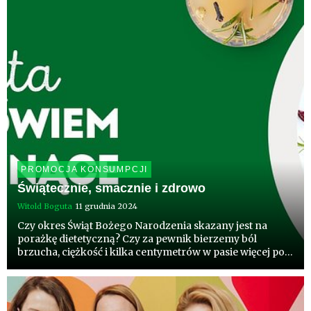
PROMOCJA KONSUMPCJI
Świątecznie, smacznie i zdrowo
Witold Boguta
11 grudnia 2024
Czy okres Świąt Bożego Narodzenia skazany jest na
porażkę dietetyczną? Czy za pewnik bierzemy ból
brzucha, ciężkość i kilka centymetrów w pasie więcej po
uroczystości? Czy w święta w ogóle można skosztować
wszystkiego i przy tym jeść zdrowo? Można! Należy
jednak podejść ...