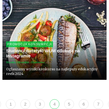
PROMOCJA KONSUMPCJI
Studenci dietetyki WUM edukują na
Instagramie
Monika Stromkie-Złomaniec
Ogłaszamy wyniki konkursu na najlepszy edukacyjny
reels 2024
1
2
3
4
5
6
7