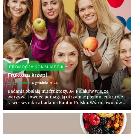
PROMOCJA KONSUMPCJI
Fruktoza krzepi
Maciej Dolata
6 grudnia 2024
Badania obalają mit fruktozy. 3/4 Polaków wie, że
warzywa i owoce pomagają utrzymać poziom cukru we
krwi - wynika z badania Kantar Polska. Wśród owoców o
najlepszej percepcji dominują jabłka, borówki, truskawki,
żurawina, malina i jagoda kamczacka. Wśród warzyw
czosnek, ...