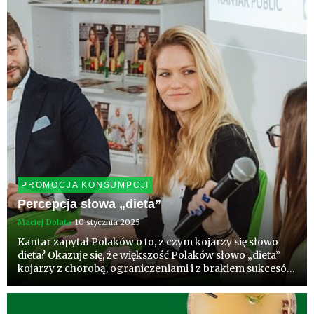
się tkanki ...
PROMOCJA KONSUMPCJI
Percepcja słowa „dieta”
Maciej Dolata
10 stycznia 2025
Kantar zapytał Polaków o to, z czym kojarzy się słowo
dieta? Okazuje się, że większość Polaków słowo „dieta”
kojarzy z chorobą, ograniczeniami i z brakiem sukcesów.
O ocenę takiej percepcji poprosiliśmy dietetyków. Jako
producenci zapraszamy do współpracy wszystkich, któ...