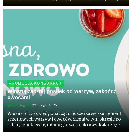
prowadzi do rozwoju ognisk endometriozy w różnych
częściach ciała. Choroba ta wiąże się z przewlekłym
bólem, który jest wy...
PROMOCJA KONSUMPCJI
Wiosną zacznij posiłek od warzyw, zakończ
owocami
Witold Boguta
27 lutego 2025
Wiosna to czas kiedy znacząco poszerza się asortyment
sezonowych warzyw i owoców. Sięgaj w tym okresie po
sałatę, rzodkiewkę, młody groszek cukrowy, kalarepę czy
szparagi. To ich najbardziej brakuje nam zimą. Staraj się