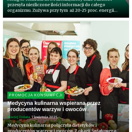
przesyła niezliczone ilości informacji do całego
organizmu. Zużywa przy tym aż 20-25 proc. energii
dostarczanej z pożywieniem a jego głównym pokarmem
jest glukoza. Nie oznacza to jednak, że spożywanie cukru
w czystej pos...
PROMOCJA KONSUMPCJI
Medycyna kulinarna wspierana przez
producentów warzyw i owoców
Maciej Dolata
7 kwietnia 2025
Medycyna kulinarna połączyła dietetyków i
producentów warzyw i owoców. Z okazji Światowego