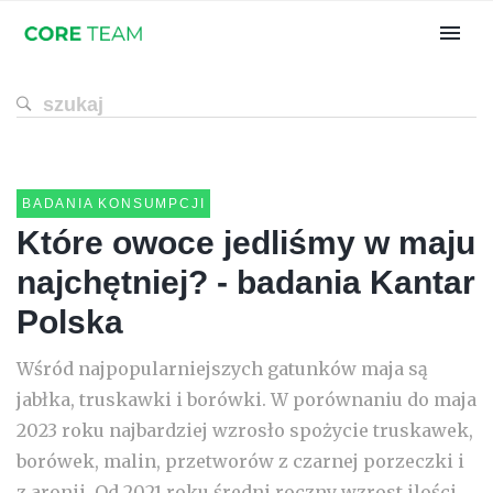
BADANIA KONSUMPCJI
Które owoce jedliśmy w maju
najchętniej? - badania Kantar
Polska
Wśród najpopularniejszych gatunków maja są
jabłka, truskawki i borówki. W porównaniu do maja
2023 roku najbardziej wzrosło spożycie truskawek,
borówek, malin, przetworów z czarnej porzeczki i
z aronii. Od 2021 roku średni roczny wzrost ilości